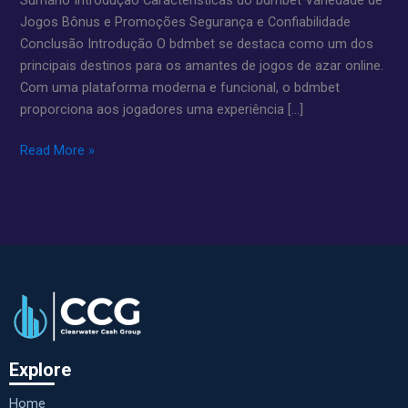
em
Jogos Bônus e Promoções Segurança e Confiabilidade
bdmbet
Conclusão Introdução O bdmbet se destaca como um dos
principais destinos para os amantes de jogos de azar online.
Com uma plataforma moderna e funcional, o bdmbet
proporciona aos jogadores uma experiência […]
Read More »
Explore
Home